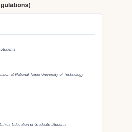
lations)
e Students
ision at National Taipei University of Technology
 Ethics Education of Graduate Students