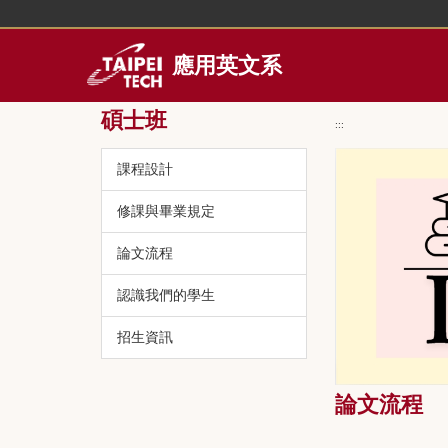
跳
到
主
應用英文系
要
內
碩士班
容
:::
區
課程設計
修課與畢業規定
論文流程
認識我們的學生
招生資訊
論文流程