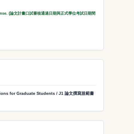
 a thesis defense. (論文計畫口試審核通過日期與正式學位考試日期間
ications for Graduate Students / J1 論文撰寫規範書