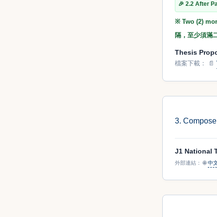
🎉 2.2 Aft
※ Two (2) m
隔，至少須滿二
Thesis Pro
檔案下載：
📄
3. Compos
J1 National
外部連結：
🌐
中