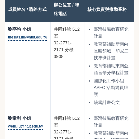
提
名
辦公位置 / 聯
成員姓名 / 聯絡方式
昇
核心負責與推動業務
、
絡電話
臺
研
灣
究
劉亭均 小姐
共同科館 512
臺灣技職教育研究
技
室
計畫
室
tiresias.liu@ntut.edu.tw
02-2771-
職
教育部補助新南向
、
2171 分機
長照領域、印尼二
教
聯
3908
技專班計畫
育
絡
教育部補助東南亞
國
電
語言學分學程計畫
際
話
國際化工作小組
化
APEC 活動網頁維
、
護
工
個
統籌計畫公文
作
人
小
信
劉韋利 小姐
共同科館 512
臺灣技職教育研究
組
箱
室
計畫
weili.liu@ntut.edu.tw
成
02-2771-
與
教育部補助新南向
2171 分機