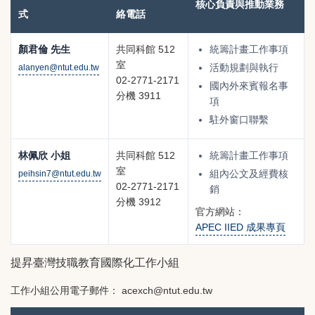
P
核心負責與推動業務
式
絡電話
E
C
顏君倫 先生
共同科館 512
統籌計畫工作事項
教
室
活動規劃與執行
alanyen@ntut.edu.tw
02-2771-2171
育
國內外來賓報名事
分機 3911
項
創
駐外窗口聯繫
新
發
林佩欣 小姐
共同科館 512
統籌計畫工作事項
展
室
組內公文及經費核
peihsin7@ntut.edu.tw
研
02-2771-2171
銷
究
分機 3912
官方網站：
中
APEC IIED 成果專頁
心
成
提昇臺灣技職教育國際化工作小組
員
工作小組公用電子郵件：
acexch@ntut.edu.tw
姓