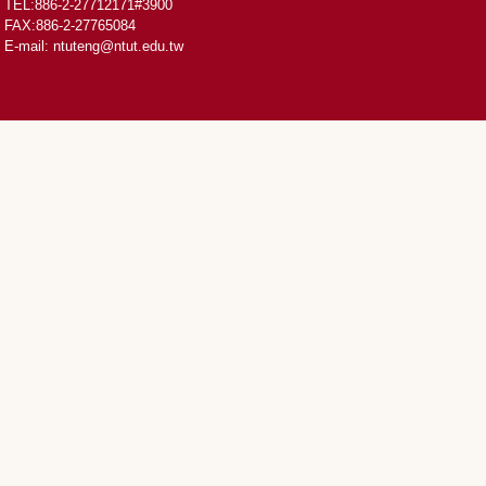
TEL:886-2-27712171#3900
FAX:886-2-27765084
E-mail:
ntuteng@ntut.edu.tw