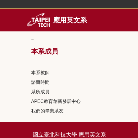
跳
到
主
應用英文系
要
內
容
:::
區
本系成員
本系教師
諮商時間
系所成員
APEC教育創新發展中心
我們的畢業系友
國立臺北科技大學 應用英文系
:::