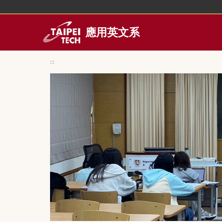
跳
到
主
應用英文系
要
內
容
:::
區