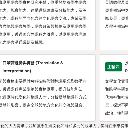
班應用語言學實務研究主軸，側重於培養學生語言
英語教學及
能力、觀察能力、建構邏輯論證及分析能力，及英
專業領域中
能力。課程的面向包含跨文化語言交流，專業及學
際發展，專
言席德與語言教學，語言政策與規劃及應用語言學
及學科領域
際應用，透過整合性課程之引導，以應用語言理論
化之語言溝通議題及挑戰。
口筆譯趨勢與實務 (Translation &
文
主軸四
Interpretation)
R
勢與實務主要探討AI科技時代對翻譯產業及教學方
文學文化實
，透過課程專業訓練與實務應用，提升技能和知
和跨學科研
能適應時代變化的翻譯人才，分析媒體翻譯的方式
代精神和社
媒體的影響，促進全球與地方文化的交流與融合。
景，探討不
政治、性別
際化的人力需求，並加強學生跨文化知能和多元的競爭力，俾能在未來從