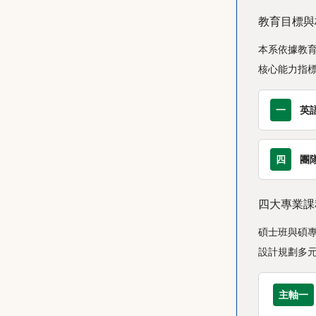
教育目標與
本系依據教
核心能力指
一
英
四
團
四大專業課
碩士班與碩
設計規劃多
主軸一