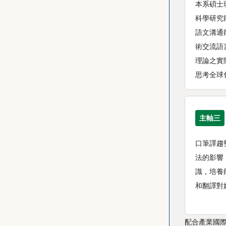
本系碩士
科學研究
語文溝通
術交流語
理論之實
思考全球
主軸三
口筆譯趨
法的影響
識，培養
和翻譯對
配合產業國