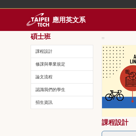
跳
到
主
應用英文系
要
內
碩士班
容
:::
區
課程設計
修課與畢業規定
論文流程
認識我們的學生
招生資訊
課程設計