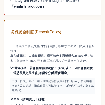
•
Instagram 搜尋：
請至 Instagram 搜尋帳號
「
english_producers
」
💰
保證金制度 (Deposit Policy)
EP 為讓學生有更完整的學習時數，鼓勵學生出席，納入保證金
制度。
寫作練習班、口說練習班、週五特色主題活動各為 500 元
，皆
參加則須繳交 1500 元；學員請於課程第一週繳交保證金。
💡
退還標準：若課程總請假次數 3 次(含)以下，則於課程最後
一週憑學員之學生證(確認身分)退還保證金。
＊註：口說、寫作、週五活動的請假次數分開計算 (e.g. 若同時報
名寫作及口說課，那寫作最多可以請 3 次、口說也可以請 3 次；以
此類推)。
※※※（請閱讀以下細項）