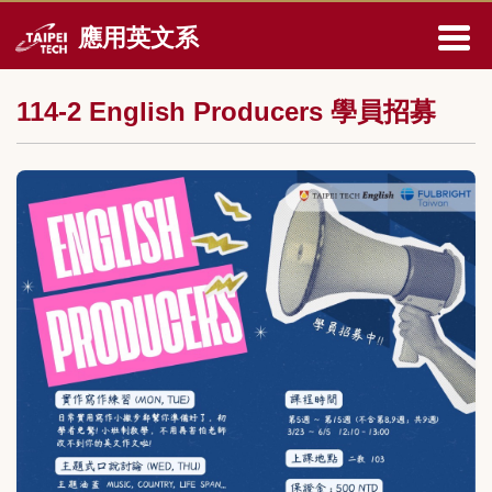
跳
應用英文系
到
主
要
114-2 English Producers 學員招募
內
容
區