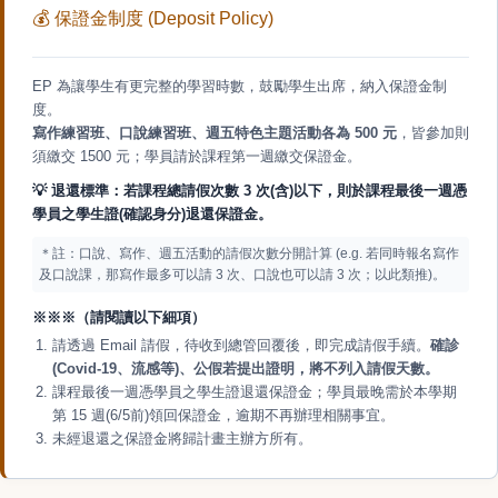
💰
保證金制度 (Deposit Policy)
EP 為讓學生有更完整的學習時數，鼓勵學生出席，納入保證金制
度。
寫作練習班、口說練習班、週五特色主題活動各為 500 元
，皆參加則
須繳交 1500 元；學員請於課程第一週繳交保證金。
💡
退還標準：若課程總請假次數 3 次(含)以下，則於課程最後一週憑
學員之學生證(確認身分)退還保證金。
＊註：口說、寫作、週五活動的請假次數分開計算 (e.g. 若同時報名寫作
及口說課，那寫作最多可以請 3 次、口說也可以請 3 次；以此類推)。
※※※（請閱讀以下細項）
請透過 Email 請假，待收到總管回覆後，即完成請假手續。
確診
(Covid-19、流感等)、公假若提出證明，將不列入請假天數。
課程最後一週憑學員之學生證退還保證金；學員最晚需於本學期
第 15 週(6/5前)領回保證金，逾期不再辦理相關事宜。
未經退還之保證金將歸計畫主辦方所有。