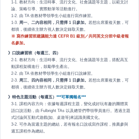
1-1. 教材方向：生活時事、流行文化、社會議題等主題，以範文討
論、策略引導、實際動筆等活動進行。
1-2. 由 TA 依教材帶領學生小組進行寫作練習。
1-3.
周一、二內容相同，只需擇 1 日參加。
若想出席重複天數，可
都填，後續依主辦方視人數決定錄取天數。
※ 寫作練習班建議能力達 CEFR B1 級別／共同英文分班中級者報
名參加。
》口說練習班（每週三、四）
2-1. 教材方向：生活時事、流行文化、社會議題等主題，搭配高互
動課程架構進行，鼓勵學生產出。
2-2. 由 TA 依教材帶領學生小組進行口說練習。
2-3.
周三、四內容相同，只需擇 1 日參加。
若想出席重複天數，可
都填，後續依主辦方視人數決定錄取天數。
》特色主題活動（每週五）
***可單獨報名***
3-1. 課程內容方向：依據每週課程主題，變化成好玩有趣的團體英
語口說活動，由 Fulbright TAs 以及總管們帶領學員進行。透過主題
式討論與互動式遊戲(如、桌遊等)來認識美國文化。
3-2. 可作為當週主題的總結，若有報名口說或寫作課程，推薦參與
週五課程作為總結。