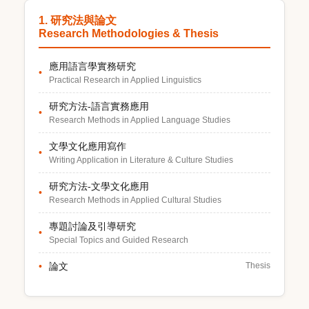
1. 研究法與論文
Research Methodologies & Thesis
應用語言學實務研究
Practical Research in Applied Linguistics
研究方法-語言實務應用
Research Methods in Applied Language Studies
文學文化應用寫作
Writing Application in Literature & Culture Studies
研究方法-文學文化應用
Research Methods in Applied Cultural Studies
專題討論及引導研究
Special Topics and Guided Research
論文
Thesis