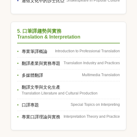
通俗文化中的莎士比亞
Shakespeare in Popular Culture
5. 口筆譯趨勢與實務
Translation & Interpretation
專業筆譯概論
Introduction to Professional Translation
翻譯產業與實務專題
Translation Industry and Practices
多媒體翻譯
Multimedia Translation
翻譯文學與文化生產
Translation Literature and Cultural Production
口譯專題
Special Topics on Interpreting
專業口譯理論與實務
Interpretation Theory and Practice